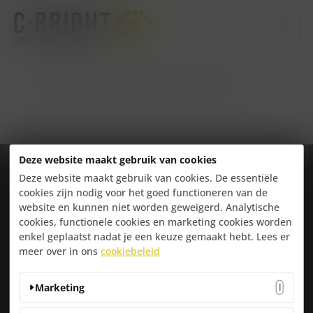
Ga
naar
de
inhoud
Relatiegeschenken pagina
Deze website maakt gebruik van cookies
Deze website maakt gebruik van cookies. De essentiële
C-BRIGHT
cookies zijn nodig voor het goed functioneren van de
website en kunnen niet worden geweigerd. Analytische
Temstesteenweg 19
cookies, functionele cookies en marketing cookies worden
1861 Wolvertem
enkel geplaatst nadat je een keuze gemaakt hebt. Lees er
052 30 31 32
meer over in ons
cookiebeleid
OVER C-BRIGHT
Over Ons
Marketing
Team