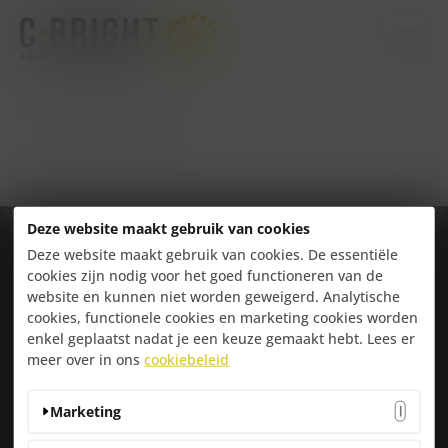
Ga
naar
de
inhoud
Signalisatie
Deze website maakt gebruik van cookies
Deze website maakt gebruik van cookies. De essentiële
C-BRIGHT
cookies zijn nodig voor het goed functioneren van de
website en kunnen niet worden geweigerd. Analytische
Temstesteenweg 19
cookies, functionele cookies en marketing cookies worden
1861 Wolvertem
enkel geplaatst nadat je een keuze gemaakt hebt. Lees er
052 30 31 32
meer over in ons
cookiebeleid
OVER C-BRIGHT
Over Ons
Marketing
Team